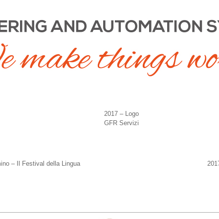
2017 – Logo
GFR Servizi
o – Il Festival della Lingua
201