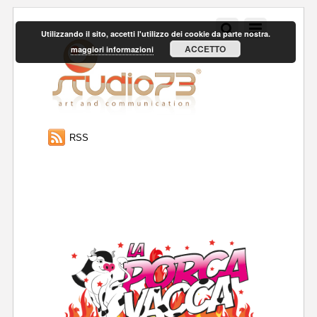
Utilizzando il sito, accetti l'utilizzo dei cookie da parte nostra.
ACCETTO
maggiori informazioni
RSS